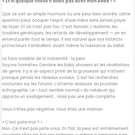
« Et si quelque chose n’allait pas avec mon bébé ? »
Que ce soit un simple murmure ou une peur bien ancrée, cette
question peut occuper l’esprit d’une mère sans jamais payer
de loyer. Et ce n’est pas fou. C’est humain. L’autisme, les
troubles génétiques, les retards de développement — on en
entend parler tout le temps. Il est naturel que nos instincts
protecteurs s’emballent avant même la naissance du bébé.
La face invisible de la maternité : la peur
Soyons honnêtes. Derrière les baby showers et les révélations
de genre, il y a un aspect privé de la grossesse qui n’atteint
presque jamais les réseaux sociaux. C’est les recherches
nocturnes sur les forums. L’attente anxieuse du prochain
échographie. Le « tout semble normal » du médecin qui
apporte un soulagement… mais pas une paix complète.
Vous n’êtes pas négative. Vous êtes une maman.
« C’est juste moi ? »
Non. Ce n’est pas juste vous. En fait, la peur est extrêmement
courante chez les futures mamans — même si personne n’en